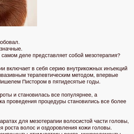
робовал.
означные.
на самом деле представляет собой мезотерапия?
пии включает в себя серию внутрикожных инъекций
инвазивным терапевтическим методом, впервые
ишелем Пистором в пятидесятые годы.
оты и становилась все популярнее, а
ика проведения процедуры становились все более
аратах для мезотерапии волосистой части головы,
 роста волос и оздоровления кожи головы.