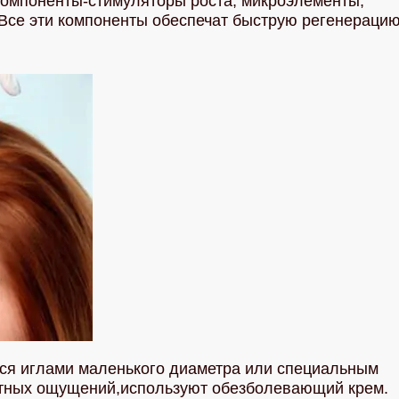
компоненты-стимуляторы роста, микроэлементы,
 Все эти компоненты обеспечат быструю регенераци
ся иглами маленького диаметра или специальным
тных ощущений,используют обезболевающий крем.