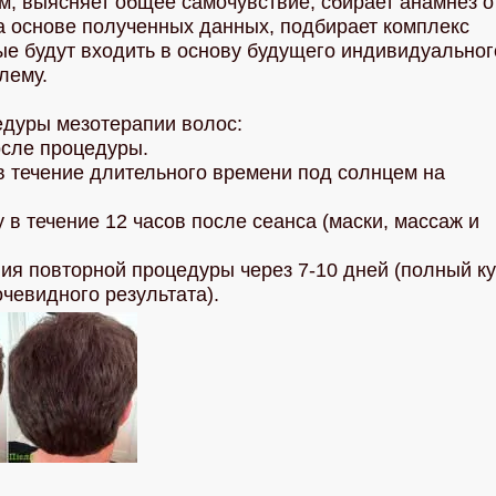
м, выясняет общее самочувствие, сбирает анамнез о
а основе полученных данных, подбирает комплекс
ые будут входить в основу будущего индивидуальног
лему.
дуры мезотерапии волос:
после процедуры.
 в течение длительного времени под солнцем на
 в течение 12 часов после сеанса (маски, массаж и
ния повторной процедуры через 7-10 дней (полный к
очевидного результата).