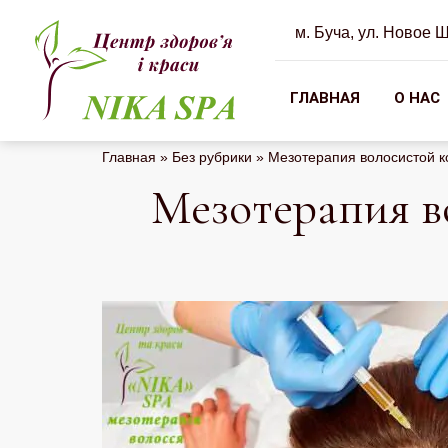
м. Буча, ул. Новое 
косметологический
салон
ГЛАВНАЯ
О НАС
в
Буче
Главная
»
Без рубрики
»
Мезотерапия волосистой к
Мезотерапия в