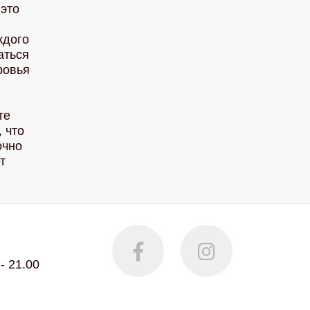
это
ждого
аться
ровья
те
 что
очно
т
- 21.00