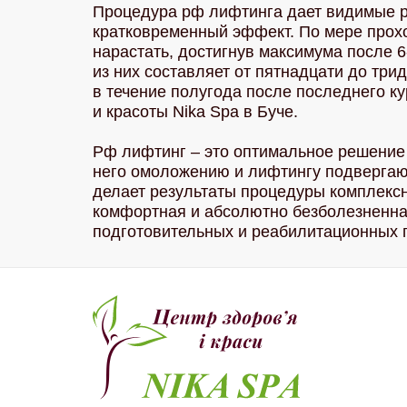
Процедура рф лифтинга дает видимые ре
кратковременный эффект. По мере прох
нарастать, достигнув максимума после 
из них составляет от пятнадцати до три
в течение полугода после последнего ку
и красоты Nika Spa в Буче.
Рф лифтинг – это оптимальное решение д
него омоложению и лифтингу подвергают
делает результаты процедуры комплекс
комфортная и абсолютно безболезненная
подготовительных и реабилитационных 
косметологичес
салон
в
Буче