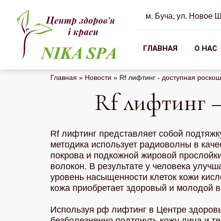
м. Буча, ул. Новое 
косметологический
салон
ГЛАВНАЯ
О НАС
в
Буче
Главная
»
Новости
»
Rf лифтинг - доступная роскош
Rf лифтинг 
Rf лифтинг представляет собой подтяж
методика использует радиоволны в каче
покрова и подкожной жировой прослойк
волокон. В результате у человека улуч
уровень насыщенности клеток кожи кис
кожа приобретает здоровый и молодой в
Используя рф лифтинг в Центре здоровья
безболезненно подтянуть кожу лица и те