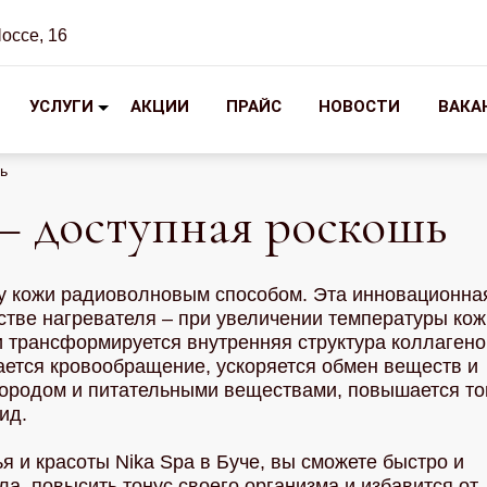
Шоссе, 16
УСЛУГИ
АКЦИИ
ПРАЙС
НОВОСТИ
ВАКА
ь
— доступная роскошь
ку кожи радиоволновым способом. Эта инновационна
стве нагревателя – при увеличении температуры кож
и трансформируется внутренняя структура коллаген
шается кровообращение, ускоряется обмен веществ и
лородом и питательными веществами, повышается то
ид.
 и красоты Nika Spa в Буче, вы сможете быстро и
ла, повысить тонус своего организма и избавится от